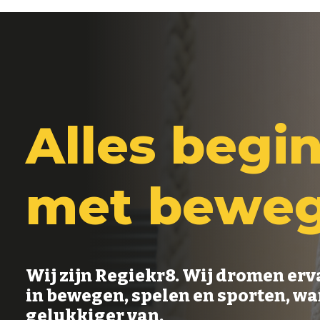
A
l
l
e
s
b
e
g
i
m
e
t
b
e
w
e
Wij zijn Regiekr8. Wij dromen erva
in bewegen, spelen en sporten, wan
gelukkiger van.