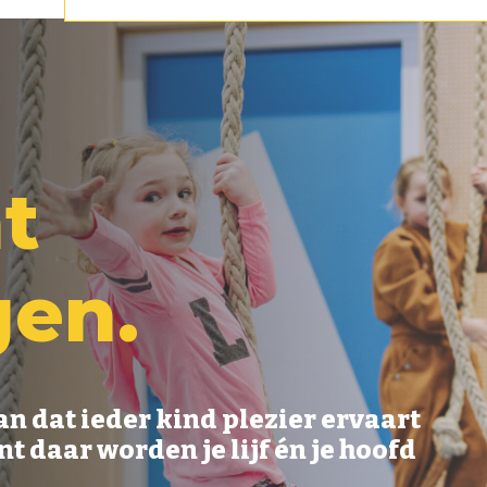
n
t
g
e
n
.
n dat ieder kind plezier ervaart
t daar worden je lijf én je hoofd