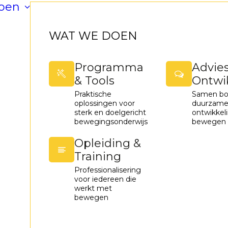
oen
WAT WE DOEN
Programma
Advie
& Tools
Ontwi
Praktische
Samen bo
oplossingen voor
duurzam
sterk en doelgericht
ontwikkel
bewegingsonderwijs
bewegen
Opleiding &
Training
Professionalisering
voor iedereen die
werkt met
bewegen