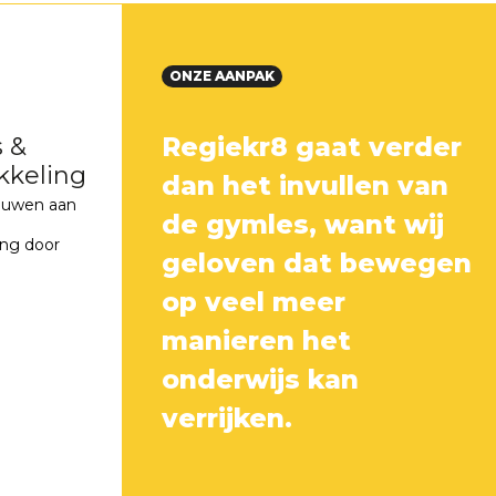
ONZE AANPAK
Regiekr8 gaat verder
s &
kkeling
dan het invullen van
uwen aan
de gymles, want wij
e
ing door
geloven dat bewegen
op veel meer
manieren het
onderwijs kan
verrijken.