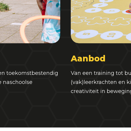
Aanbod
een toekomstbestendig
Van een training tot 
e naschoolse
(vak)leerkrachten en k
creativiteit in bewegi