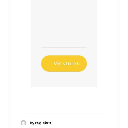
by regiekr8