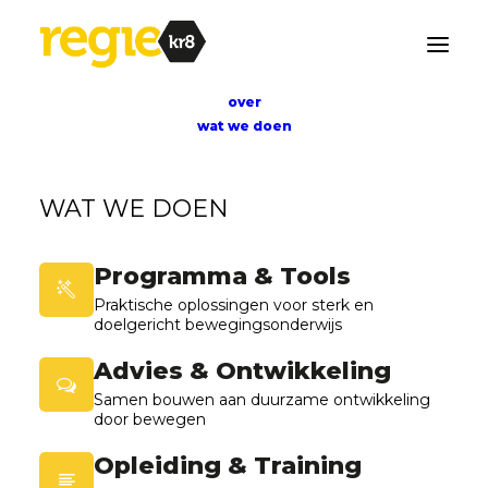
over
wat we doen
WAT WE DOEN
I
m
p
l
e
m
e
n
t
a
t
i
e
w
o
r
k
s
h
o
Programma & Tools
p
Praktische oplossingen voor sterk en
B
e
w
e
g
e
n
d
L
e
r
e
n
doelgericht bewegingsonderwijs
Advies & Ontwikkeling
Samen bouwen aan duurzame ontwikkeling
door bewegen
Opleiding & Training