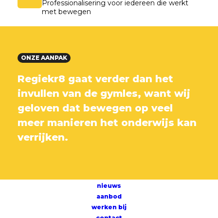
Professionalisering voor iedereen die werkt
met bewegen
ONZE AANPAK
Regiekr8 gaat verder dan het
invullen van de gymles, want wij
geloven dat bewegen op veel
meer manieren het onderwijs kan
verrijken.
nieuws
aanbod
werken bij
contact