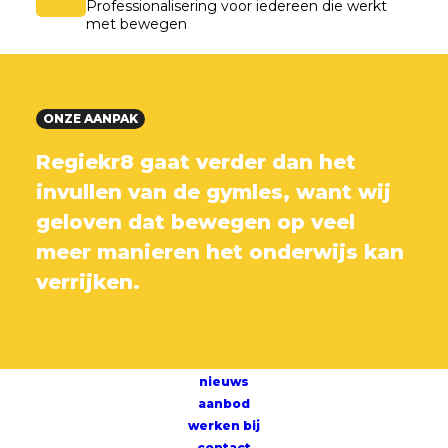
Professionalisering voor iedereen die werkt
met bewegen
ONZE AANPAK
Regiekr8 gaat verder dan het
invullen van de gymles, want wij
geloven dat bewegen op veel
meer manieren het onderwijs kan
verrijken.
nieuws
aanbod
werken bij
contact